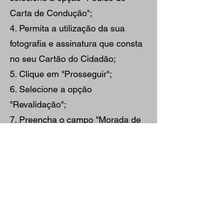
Carta de Condução";
4. Permita a utilização da sua
fotografia e assinatura que consta
no seu Cartão do Cidadão;
5. Clique em "Prosseguir";
6. Selecione a opção
"Revalidação";
7. Preencha o campo "Morada de
Envio" da nova carta de
condução, e a categoria que quer
renovar;
8. Pode optar por recolher a sua
carta num balcão IMT;
9. Por último, clique em