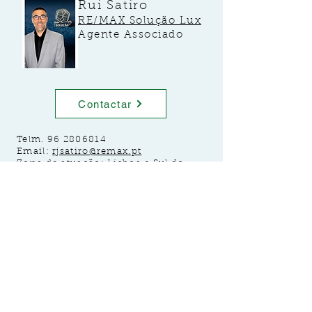
Rui Satiro
RE/MAX Solução Lux
Agente Associado
Contactar
Telm.
96 2806814
Email:
rjsatiro@remax.pt
Zona de atuação: Lisboa e Sul do
Tejo.
Se deseja comprar ou vender o seu
imóvel
ou terreno, ligue agora.
Imóveis
disponíveis
:
https://www.remax.pt/agente/rui-
satiro/125261088
©2020 Powered by S L & T C