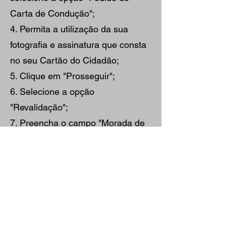
Carta de Condução";
4. Permita a utilização da sua
fotografia e assinatura que consta
no seu Cartão do Cidadão;
5. Clique em "Prosseguir";
6. Selecione a opção
"Revalidação";
7. Preencha o campo "Morada de
Envio" da nova carta de
condução, e a categoria que quer
renovar;
8. Pode optar por recolher a sua
carta num balcão IMT;
9. Por último, clique em