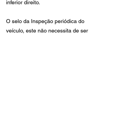
inferior direito.
O selo da Inspeção periódica do
veículo, este não necessita de ser
afixado de acordo com o
decreto-
lei nº 144/2012
, de 11 de julho. É
necessário ter a ficha de inspeção
do respetivo veículo.
O comprovativo de Imposto Único
de Circulação também não
necessita de ser afixado.