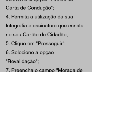
Carta de Condução";
4. Permita a utilização da sua
fotografia e assinatura que consta
no seu Cartão do Cidadão;
5. Clique em "Prosseguir";
6. Selecione a opção
"Revalidação";
7. Preencha o campo "Morada de
Envio" da nova carta de
condução, e a categoria que quer
renovar;
8. Pode optar por recolher a sua
carta num balcão IMT;
9. Por último, clique em