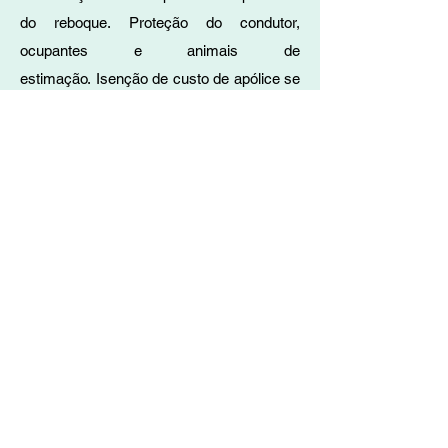
do reboque. Proteção do condutor,
ocupantes e animais de
estimação. Isenção de custo de apólice se
receber documentação por email.
©2020 Powered by S L & T C